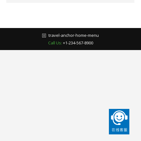
travel-anchor-home-menu
Call Us:
+1-234-567-8900