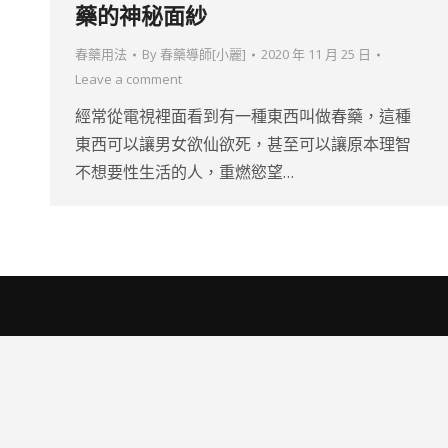
藥的神秘面紗
春藥用法
By
春藥導師[小麗]
2020 年 11 月 25 日
Leave a comment
經常從電視裡面看到有一種東西叫做春藥，這種
東西可以讓男女欲仙欲死，甚至可以讓原本理智
不想要性生活的人，重燃慾望…